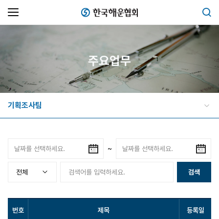
한국해운협회
검색
주요업무
기획조사팀
~
검색
번호
제목
등록일