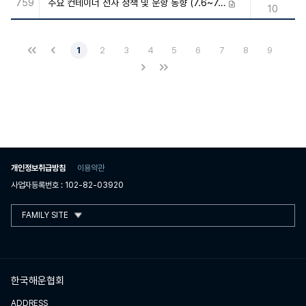
759
주요 컨테이너 선사 정책 및 운항 동향 (7.6~7.10)
첨부파일
10
1
2
3
4
5
6
7
8
9
개인정보취급방침
이용약관
사업자등록번호 : 102-82-03920
FAMILY SITE
한국해운협회
ADDRESS