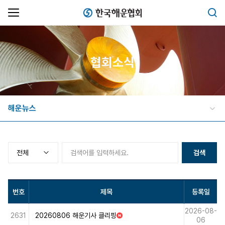
한국해운협회
검색
협회소식
해운뉴스
검색
번호
제목
등록일
2026-08-
2631
20260806 해운기사 클리핑
N
06