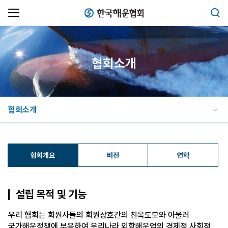
한국해운협회
검색
협회소개
협회소개
협회개요
비전
연혁
설립 목적 및 기능
우리 협회는 회원사들의 회원상호간의 친목도모와 아울러
국가해운정책에 부응하여 우리나라 외항해운업의
경제적 사회적