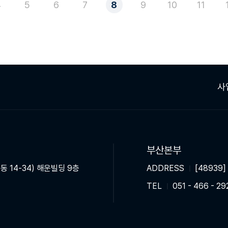
4
5
6
7
8
9
10
11
사
부산본부
동 14-34) 해운빌딩 9층
ADDRESS
[48939
TEL
051 - 466 - 29