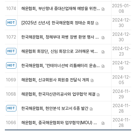
2025-01-
1074
해운협회, 부산항내 중대산업재해 예방을 위한 안전캠페인 시행
첨부파일
08
2024-12-
[2025년 신년사] 한국해운협회 정태순 회장
HOT
첨부파일
30
2024-12-
1072
한국해운협회, 청해부대 파병 장병 환영 행사 참석
첨부파일
30
2024-12-
해운협회 회장단, 신임 회장으로 고려해운 박정석 회장 추대
HOT
첨부파일
23
2024-12-
한국해운협회, '컨테이너선박 리튬배터리 운송 화재예방 및 대응 가이드라인' 발간
HOT
첨부파일
19
2024-12-
1069
해운협회, 신규회원사 회원증 전달식 개최
첨부파일
05
2024-11-
1068
해운협회, 한국자산관리공사와 업무협약 체결
첨부파일
29
2024-11-
한국해운협회, 현안분석 보고서 6종 발간
HOT
첨부파일
28
2024-11-
1066
해운협회, 중국해운협회와 업무협약(MOU) 체결
첨부파일
28