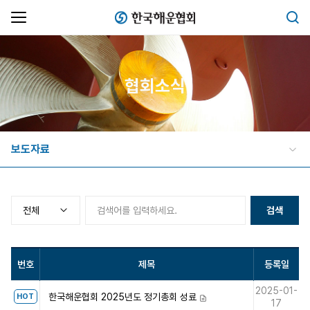
한국해운협회
검색
협회소식
보도자료
검색
번호
제목
등록일
2025-01-
한국해운협회 2025년도 정기총회 성료
HOT
첨부파일
17