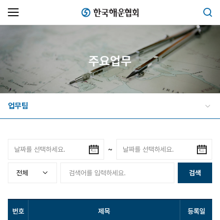
한국해운협회
검색
주요업무
업무팀
~
검색
번호
제목
등록일