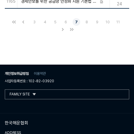
1165
경제안보를 위한 공급망 안정화 지원 기본법 시행령 제정령안 입법예고
첨부파일
24
3
4
5
6
7
8
9
10
11
개인정보취급방침
이용약관
사업자등록번호 : 102-82-03920
FAMILY SITE
한국해운협회
ADDRESS