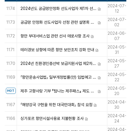
2024-07-
1174
2024년도 공급망안정화 선도사업자 제1차 선정계획 공고
첨부파일
12
2024-07-
1173
공급망 안정화 선도사업자 선정 관련 설명회 개최
첨부파일
02
2024-06-
1172
항만 부대서비스업 관련 선사 애로사항 조사
첨부파일
07
2024-05-
1171
테러경보 상향에 따른 항만 보안조치 강화 안내
첨부파일
31
2024-05-
1170
2024년 친환경인증선박 보급지원사업 제2차 시행 알림
첨부파일
27
2024-05-
1169
「항만운송사업법」 일부개정법률(안) 입법예고 전 의견 조회
첨부파일
22
2024-05-
제주 고향사랑 기부 『탐나는 제주패스』 제도 안내
HOT
첨부파일
20
2024-04-
1167
「해양강국 구현을 위한 대국민대회」 참석 요청
첨부파일
30
2024-04-
1166
싱가포르 항만시설사용료 지불현황 조사
첨부파일
24
2024-04-